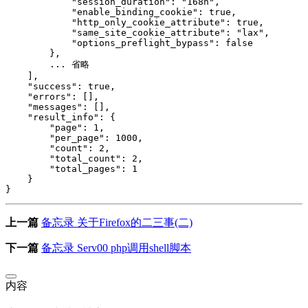
            "session_duration": "168h",

            "enable_binding_cookie": true,

            "http_only_cookie_attribute": true,

            "same_site_cookie_attribute": "lax",

            "options_preflight_bypass": false

        },

        ... 省略

    ],

    "success": true,

    "errors": [],

    "messages": [],

    "result_info": {

        "page": 1,

        "per_page": 1000,

        "count": 2,

        "total_count": 2,

        "total_pages": 1

    }

上一篇
备忘录 关于Firefox的二三事(二)
下一篇
备忘录 Serv00 php调用shell脚本
内容