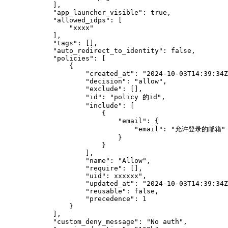
            ],

            "app_launcher_visible": true,

            "allowed_idps": [

                "xxxx"

            ],

            "tags": [],

            "auto_redirect_to_identity": false,

            "policies": [

                {

                    "created_at": "2024-10-03T14:39:34Z
                    "decision": "allow",

                    "exclude": [],

                    "id": "policy 的id",

                    "include": [

                        {

                            "email": {

                                "email": "允许登录的邮箱"

                            }

                        }

                    ],

                    "name": "Allow",

                    "require": [],

                    "uid": xxxxxx",

                    "updated_at": "2024-10-03T14:39:34Z
                    "reusable": false,

                    "precedence": 1

                }

            ],

            "custom_deny_message": "No auth",
