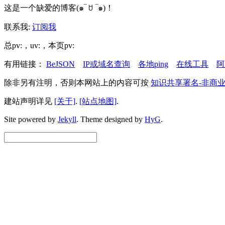
这是一个缺爱的博客(๑‾ ꇴ ‾๑)！
联系我:
订阅我
总pv:
，uv:
，本页pv:
有用链接：
BeJSON
IP或域名查询
各地ping
在线工具
阿
除非另有注明，否则本网站上的内容可按
知识共享署名-非商业
建站声明详见
[关于]
.
[站点地图]
.
Site powered by
Jekyll
.
Theme designed by
HyG
.