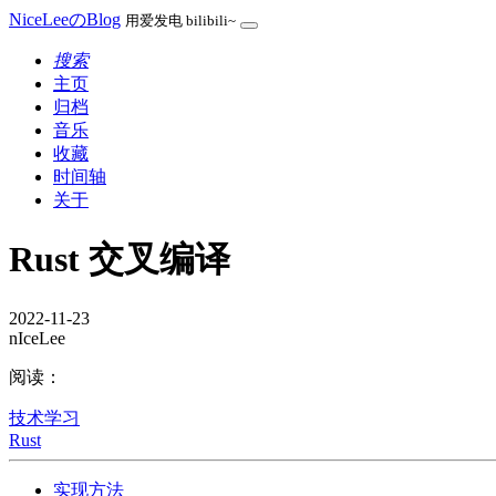
NiceLeeのBlog
用爱发电 bilibili~
搜索
主页
归档
音乐
收藏
时间轴
关于
Rust 交叉编译
2022-11-23
nIceLee
阅读：
技术学习
Rust
实现方法