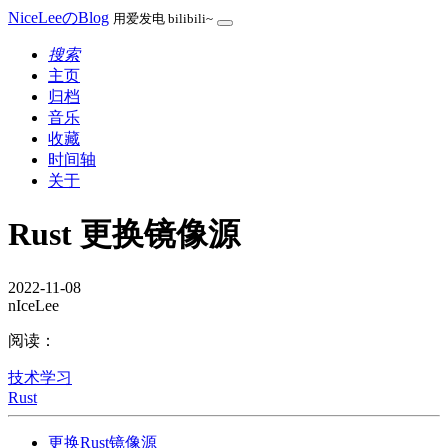
NiceLeeのBlog
用爱发电 bilibili~
搜索
主页
归档
音乐
收藏
时间轴
关于
Rust 更换镜像源
2022-11-08
nIceLee
阅读：
技术学习
Rust
更换Rust镜像源