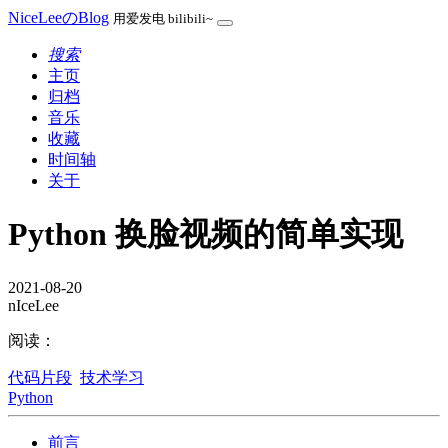
NiceLeeのBlog
用爱发电 bilibili~
搜索
主页
归档
音乐
收藏
时间轴
关于
Python 换脸视频的简单实现
2021-08-20
nIceLee
阅读：
代码片段
技术学习
Python
前言