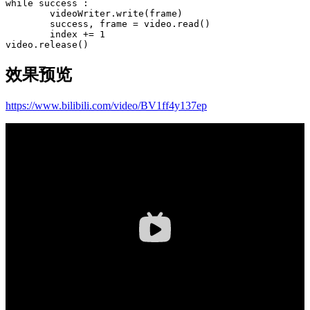
while
success
:
videoWriter
.
write
(
frame
)
success
,
frame
=
video
.
read
()
index
+=
1
video
.
release
()
效果预览
https://www.bilibili.com/video/BV1ff4y137ep