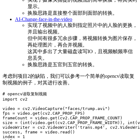
显示。
换脸思路是直接整个面部到面部的转换。
AI-Change-face-in-the-video
实现了视频中的人脸到指定照片中的人脸的更换，
并且输出视频。
但中间有很多冗余步骤，将视频转换为图片保存，
再处理图片，再合并视频。
这其中多出了大量磁盘读写IO，且视频帧频率信
息丢失。
换脸思路是五官到五官的转换。
考虑到项目2的缺陷，我们可以参考一个简单的opencv读取复
制视频的例子，对其进行改善。
import
cv2
video
=
cv2
.
VideoCapture
(
"faces/trump.avi"
)
fps
=
video
.
get
(
cv2
.
CAP_PROP_FPS
)
frameCount
=
video
.
get
(
cv2
.
CAP_PROP_FRAME_COUNT
)
size
=
(
int
(
video
.
get
(
cv2
.
CAP_PROP_FRAME_WIDTH
)),
int
(
v
videoWriter
=
cv2
.
VideoWriter
(
'trans.mp4'
,
cv2
.
VideoWri
success
,
frame
=
video
.
read
()
index
=
1