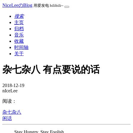
NiceLeeのBlog
用爱发电 bilibili~
搜索
主页
归档
音乐
收藏
时间轴
关于
杂七杂八 有点要说的话
2018-12-19
nIceLee
阅读：
杂七杂八
闲话
Stay Hungry, Stay Foolish.