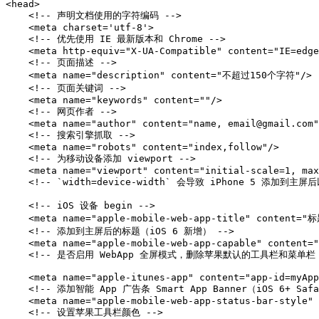
<head>
<!-- 声明文档使用的字符编码 -->
<meta
charset=
'utf-8'
>
<!-- 优先使用 IE 最新版本和 Chrome -->
<meta
http-equiv=
"X-UA-Compatible"
content=
"IE=edge
<!-- 页面描述 -->
<meta
name=
"description"
content=
"不超过150个字符"
/>
<!-- 页面关键词 -->
<meta
name=
"keywords"
content=
""
/>
<!-- 网页作者 -->
<meta
name=
"author"
content=
"name, email@gmail.com"
<!-- 搜索引擎抓取 -->
<meta
name=
"robots"
content=
"index,follow"
/>
<!-- 为移动设备添加 viewport -->
<meta
name=
"viewport"
content=
"initial-scale=1, max
<!-- `width=device-width` 会导致 iPhone 5 添加到主屏后
<!-- iOS 设备 begin -->
<meta
name=
"apple-mobile-web-app-title"
content=
"标
<!-- 添加到主屏后的标题（iOS 6 新增） -->
<meta
name=
"apple-mobile-web-app-capable"
content=
"
<!-- 是否启用 WebApp 全屏模式，删除苹果默认的工具栏和菜单栏 
<meta
name=
"apple-itunes-app"
content=
"app-id=myApp
<!-- 添加智能 App 广告条 Smart App Banner（iOS 6+ Safa
<meta
name=
"apple-mobile-web-app-status-bar-style"
<!-- 设置苹果工具栏颜色 -->