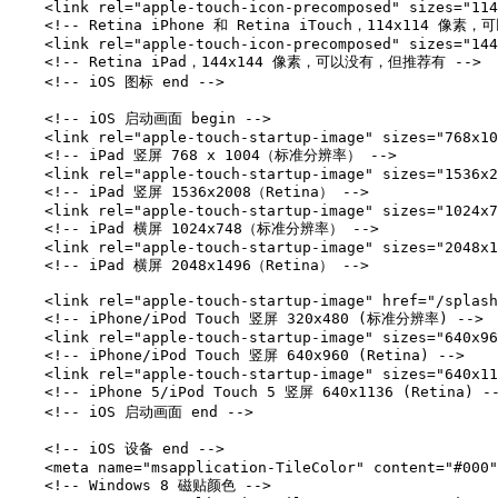
<link
rel=
"apple-touch-icon-precomposed"
sizes=
"114
<!-- Retina iPhone 和 Retina iTouch，114x114 像
<link
rel=
"apple-touch-icon-precomposed"
sizes=
"144
<!-- Retina iPad，144x144 像素，可以没有，但推荐有 -->
<!-- iOS 图标 end -->
<!-- iOS 启动画面 begin -->
<link
rel=
"apple-touch-startup-image"
sizes=
"768x10
<!-- iPad 竖屏 768 x 1004（标准分辨率） -->
<link
rel=
"apple-touch-startup-image"
sizes=
"1536x2
<!-- iPad 竖屏 1536x2008（Retina） -->
<link
rel=
"apple-touch-startup-image"
sizes=
"1024x7
<!-- iPad 横屏 1024x748（标准分辨率） -->
<link
rel=
"apple-touch-startup-image"
sizes=
"2048x1
<!-- iPad 横屏 2048x1496（Retina） -->
<link
rel=
"apple-touch-startup-image"
href=
"/splash
<!-- iPhone/iPod Touch 竖屏 320x480 (标准分辨率) -->
<link
rel=
"apple-touch-startup-image"
sizes=
"640x96
<!-- iPhone/iPod Touch 竖屏 640x960 (Retina) -->
<link
rel=
"apple-touch-startup-image"
sizes=
"640x11
<!-- iPhone 5/iPod Touch 5 竖屏 640x1136 (Retina) -
<!-- iOS 启动画面 end -->
<!-- iOS 设备 end -->
<meta
name=
"msapplication-TileColor"
content=
"#000"
<!-- Windows 8 磁贴颜色 -->