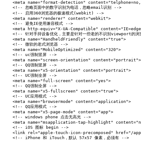
<meta
name=
"format-detection"
content=
"telphone=no
<!-- 忽略页面中的数字识别为电话，忽略email识别 -->
<!-- 启用360浏览器的极速模式(webkit) -->
<meta
name=
"renderer"
content=
"webkit"
>
<!-- 避免IE使用兼容模式 -->
<meta
http-equiv=
"X-UA-Compatible"
content=
"IE=edge
<!-- 针对手持设备优化，主要是针对一些老的不识别viewport的浏
<meta
name=
"HandheldFriendly"
content=
"true"
>
<!-- 微软的老式浏览器 -->
<meta
name=
"MobileOptimized"
content=
"320"
>
<!-- uc强制竖屏 -->
<meta
name=
"screen-orientation"
content=
"portrait"
>
<!-- QQ强制竖屏 -->
<meta
name=
"x5-orientation"
content=
"portrait"
>
<!-- UC强制全屏 -->
<meta
name=
"full-screen"
content=
"yes"
>
<!-- QQ强制全屏 -->
<meta
name=
"x5-fullscreen"
content=
"true"
>
<!-- UC应用模式 -->
<meta
name=
"browsermode"
content=
"application"
>
<!-- QQ应用模式 -->
<meta
name=
"x5-page-mode"
content=
"app"
>
<!-- windows phone 点击无高光 -->
<meta
name=
"msapplication-tap-highlight"
content=
"n
<!-- iOS 图标 begin -->
<link
rel=
"apple-touch-icon-precomposed"
href=
"/app
<!-- iPhone 和 iTouch，默认 57x57 像素，必须有 -->