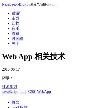
NiceLeeのBlog
用爱发电 bilibili~
搜索
主页
归档
音乐
收藏
时间轴
关于
Web App 相关技术
2015-06-17
阅读：
技术学习
JavaScript
html
CSS
WebApp
概念
head 标签