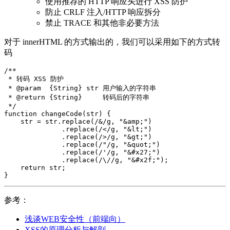
使用推荐的 HTTP 响应头进行 XSS 防护
防止 CRLF 注入/HTTP 响应拆分
禁止 TRACE 和其他非必要方法
对于 innerHTML 的方式输出的，我们可以采用如下的方式转
码
/**

 * 转码 XSS 防护

 * @param  {String} str 用户输入的字符串

 * @return {String}     转码后的字符串

 */
function
changeCode
(
str
)
{
str
=
str
.
replace
(
/&/g
,
"
&amp;
"
)
.
replace
(
/</g
,
"
&lt;
"
)
.
replace
(
/>/g
,
"
&gt;
"
)
.
replace
(
/"/g
,
"
&quot;
"
)
.
replace
(
/'/g
,
"
&#x27;
"
)
.
replace
(
/
\/
/g
,
"
&#x2f;
"
);
return
str
;
}
参考：
浅谈WEB安全性（前端向）
XSS的原理分析与解剖