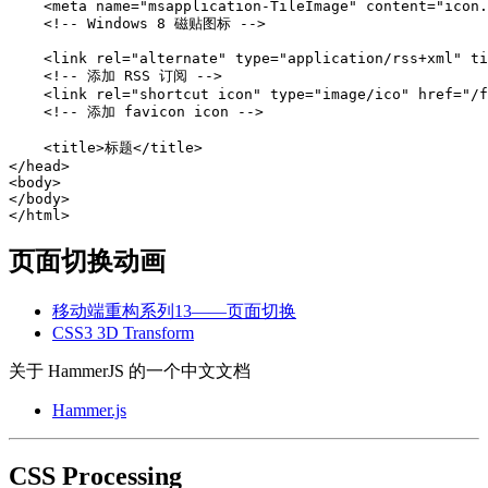
<meta
name=
"msapplication-TileImage"
content=
"icon.
<!-- Windows 8 磁贴图标 -->
<link
rel=
"alternate"
type=
"application/rss+xml"
ti
<!-- 添加 RSS 订阅 -->
<link
rel=
"shortcut icon"
type=
"image/ico"
href=
"/f
<!-- 添加 favicon icon -->
<title>
标题
</title>
</head>
<body>
</body>
</html>
页面切换动画
移动端重构系列13——页面切换
CSS3 3D Transform
关于 HammerJS 的一个中文文档
Hammer.js
CSS Processing